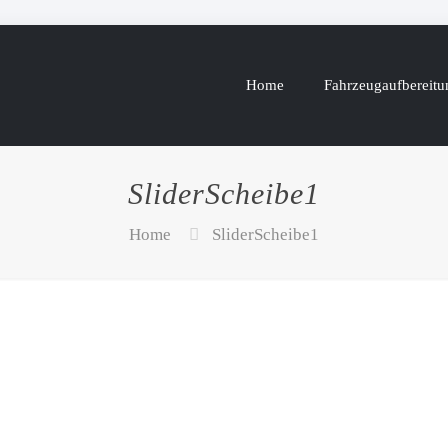
Home
Fahrzeugaufbereitu
SliderScheibe1
Home
SliderScheibe1