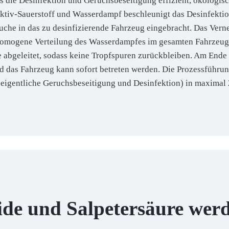
 die Desinfektion und Geruchsbeseitigung effizient, ökologisc
Aktiv-Sauerstoff und Wasserdampf beschleunigt das Desinfekti
he in das zu desinfizierende Fahrzeug eingebracht. Das Verneb
homogene Verteilung des Wasserdampfes im gesamten Fahrzeug.
e abgeleitet, sodass keine Tropfspuren zurückbleiben. Am End
d das Fahrzeug kann sofort betreten werden. Die Prozessführung 
igentliche Geruchsbeseitigung und Desinfektion) in maximal 2
ide und Salpetersäure werd