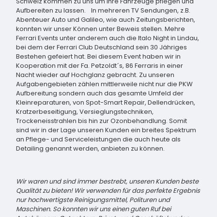
Schweiz kommen zu uns um ihre Fahrzeuge pflegen und
Aufbereiten zu lassen. In mehreren TV Sendungen, z.B.
Abenteuer Auto und Galileo, wie auch Zeitungsberichten,
konnten wir unser Können unter Beweis stellen. Mehre
Ferrari Events unter anderem auch die Italo Night in Lindau,
bei dem der Ferrari Club Deutschland sein 30 Jähriges
Bestehen gefeiert hat. Bei diesem Event haben wir in
Kooperation mit der Fa. Petzoldt´s, 86 Ferraris in einer
Nacht wieder auf Hochglanz gebracht. Zu unseren
Aufgabengebieten zählen mittlerweile nicht nur die PKW
Aufbereitung sondern auch das gesamte Umfeld der
Kleinreparaturen, von Spot-Smart Repair, Dellendrücken,
Kratzerbeseitigung, Versieglungstechniken,
Trockeneisstrahlen bis hin zur Ozonbehandlung. Somit
sind wir in der Lage unseren Kunden ein breites Spektrum
an Pflege- und Serviceleistungen die auch heute als
Detailing genannt werden, anbieten zu können.
Wir waren und sind immer bestrebt, unseren Kunden beste
Qualität zu bieten! Wir verwenden für das perfekte Ergebnis
nur hochwertigste Reinigungsmittel, Polituren und
Maschinen. So konnten wir uns einen guten Ruf bei