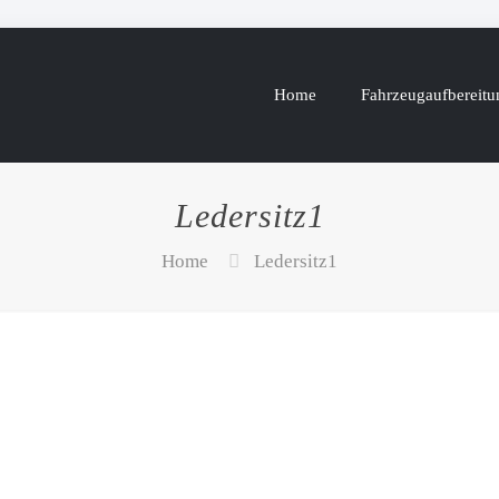
Home
Fahrzeugaufbereitu
Ledersitz1
Home
Ledersitz1