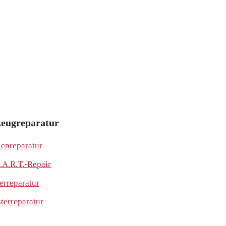
eugreparatur
lenreparatur
.A.R.T.-Repair
erreparatur
sterreparatur