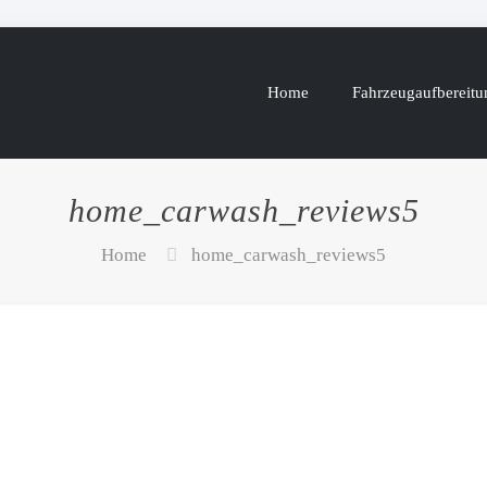
Home
Fahrzeugaufbereitu
home_carwash_reviews5
Home
home_carwash_reviews5