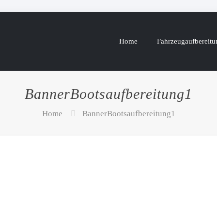
Home
Fahrzeugaufbereitu
BannerBootsaufbereitung1
Home
BannerBootsaufbereitung1