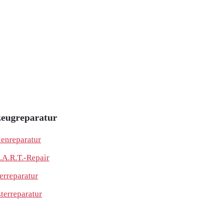
eugreparatur
lenreparatur
.A.R.T.-Repair
erreparatur
sterreparatur